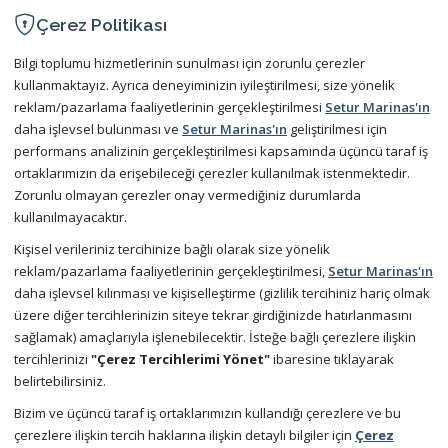
Operating Regulation
Çerez Politikası
Protection of Personal Data
Bilgi toplumu hizmetlerinin sunulması için zorunlu çerezler
kullanmaktayız. Ayrıca deneyiminizin iyileştirilmesi, size yönelik
reklam/pazarlama faaliyetlerinin gerçekleştirilmesi
Setur Marinas'ın
COMMUNICATION
daha işlevsel bulunması ve
Setur Marinas'ın
geliştirilmesi için
performans analizinin gerçekleştirilmesi kapsamında üçüncü taraf iş
Contact Us
ortaklarımızın da erişebileceği çerezler kullanılmak istenmektedir.
Zorunlu olmayan çerezler onay vermediğiniz durumlarda
Frequently Asked Questions
kullanılmayacaktır.
Kişisel verileriniz tercihinize bağlı olarak size yönelik
Try Our Mobile App Now for Free
reklam/pazarlama faaliyetlerinin gerçekleştirilmesi,
Setur Marinas'ın
daha işlevsel kılınması ve kişiselleştirme (gizlilik tercihiniz hariç olmak
üzere diğer tercihlerinizin siteye tekrar girdiğinizde hatırlanmasını
sağlamak) amaçlarıyla işlenebilecektir. İsteğe bağlı çerezlere ilişkin
tercihlerinizi
"Çerez Tercihlerimi Yönet"
ibaresine tıklayarak
belirtebilirsiniz.
Bizim ve üçüncü taraf iş ortaklarımızın kullandığı çerezlere ve bu
çerezlere ilişkin tercih haklarına ilişkin detaylı bilgiler için
Çerez
×