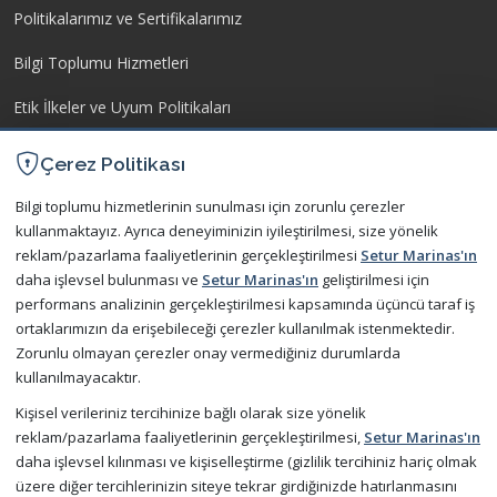
Politikalarımız ve Sertifikalarımız
Bilgi Toplumu Hizmetleri
Etik İlkeler ve Uyum Politikaları
İşletme Yönetmeliği
Çerez Politikası
Kişisel Verilerin Korunması
Bilgi toplumu hizmetlerinin sunulması için zorunlu çerezler
kullanmaktayız. Ayrıca deneyiminizin iyileştirilmesi, size yönelik
reklam/pazarlama faaliyetlerinin gerçekleştirilmesi
Setur Marinas'ın
İletişim
daha işlevsel bulunması ve
Setur Marinas'ın
geliştirilmesi için
performans analizinin gerçekleştirilmesi kapsamında üçüncü taraf iş
Bize Ulaşın
ortaklarımızın da erişebileceği çerezler kullanılmak istenmektedir.
Zorunlu olmayan çerezler onay vermediğiniz durumlarda
Sıkça Sorulan Sorular
kullanılmayacaktır.
Kişisel verileriniz tercihinize bağlı olarak size yönelik
Şimdi Mobil Uygulamamızı Ücretsiz Deneyin
reklam/pazarlama faaliyetlerinin gerçekleştirilmesi,
Setur Marinas'ın
daha işlevsel kılınması ve kişiselleştirme (gizlilik tercihiniz hariç olmak
üzere diğer tercihlerinizin siteye tekrar girdiğinizde hatırlanmasını