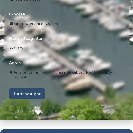
E-posta
kalamis@seturmarinas.com
Hakim Rüzgarlar
Kuzey
Adres
Fenerbahçe mah. Münir Nurettin Selçuk cad. No:17/2 Kadıköy /
İstanbul
Haritada gör