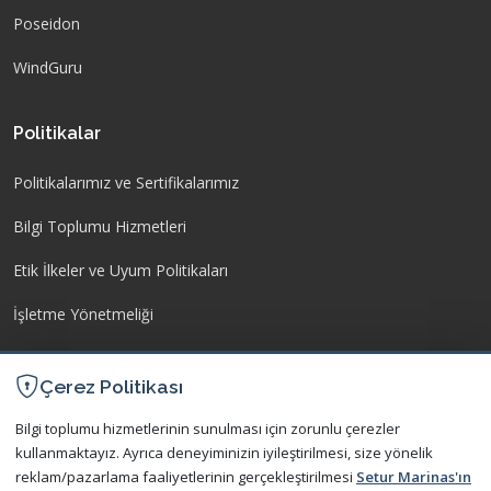
Poseidon
WindGuru
Politikalar
Politikalarımız ve Sertifikalarımız
Bilgi Toplumu Hizmetleri
Etik İlkeler ve Uyum Politikaları
İşletme Yönetmeliği
Kişisel Verilerin Korunması
Çerez Politikası
İletişim
Bilgi toplumu hizmetlerinin sunulması için zorunlu çerezler
kullanmaktayız. Ayrıca deneyiminizin iyileştirilmesi, size yönelik
Bize Ulaşın
reklam/pazarlama faaliyetlerinin gerçekleştirilmesi
Setur Marinas'ın