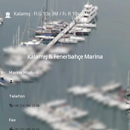
Kalamış : FI.G 10s 3M / Fı. R 10s 3M
Kalamış & Fenerbahçe Marina
Marina Müdürü
Onur Kunduz
Telefon
+90 216 346 23 46
Fax
+90 216 346 16 56