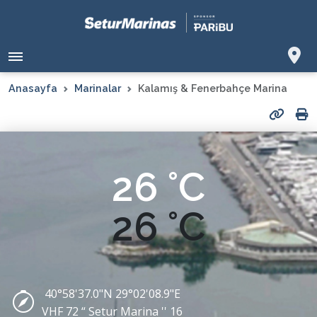
Anasayfa
Marinalar
Kalamış & Fenerbahçe Marina
26 °C
26 °C
40°58'37.0"N 29°02'08.9"E
VHF 72 “ Setur Marina '' 16