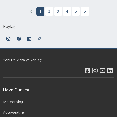
1
2
3
4
5
Paylaş
Yeni ufuklara yelken aç!
Hava Durumu
Meteoroloji
Accuweather