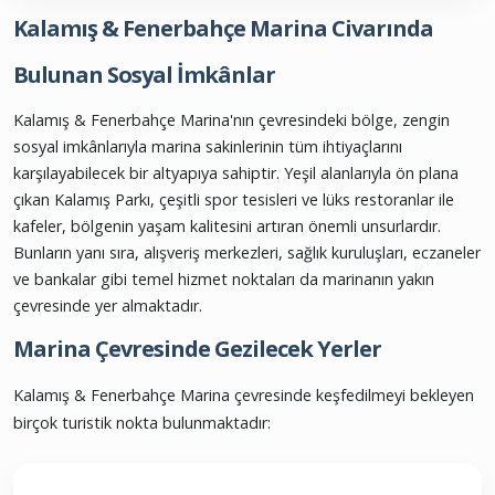
Edwards
+90 216 418 75 13
Tuğra Marin Yat Hizmetleri
+90 535 319 31 26
Kalamış & Fenerbahçe Marina Civarında
Bulunan Sosyal İmkânlar
Kalamış & Fenerbahçe Marina'nın çevresindeki bölge, zengin
sosyal imkânlarıyla marina sakinlerinin tüm ihtiyaçlarını
karşılayabilecek bir altyapıya sahiptir. Yeşil alanlarıyla ön plana
çıkan Kalamış Parkı, çeşitli spor tesisleri ve lüks restoranlar ile
kafeler, bölgenin yaşam kalitesini artıran önemli unsurlardır.
Bunların yanı sıra, alışveriş merkezleri, sağlık kuruluşları, eczaneler
ve bankalar gibi temel hizmet noktaları da marinanın yakın
çevresinde yer almaktadır.
Marina Çevresinde Gezilecek Yerler
Kalamış & Fenerbahçe Marina çevresinde keşfedilmeyi bekleyen
birçok turistik nokta bulunmaktadır: