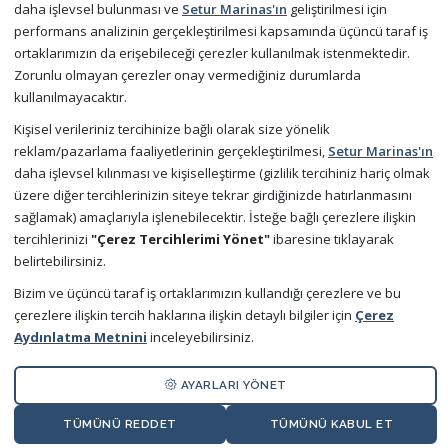
daha işlevsel bulunması ve
Setur Marinas'ın
geliştirilmesi için
Sıkça Sorulan Sorular
performans analizinin gerçekleştirilmesi kapsamında üçüncü taraf iş
ortaklarımızın da erişebileceği çerezler kullanılmak istenmektedir.
Zorunlu olmayan çerezler onay vermediğiniz durumlarda
Şimdi Mobil Uygulamamızı Ücretsiz Deneyin
kullanılmayacaktır.
Kişisel verileriniz tercihinize bağlı olarak size yönelik
reklam/pazarlama faaliyetlerinin gerçekleştirilmesi,
Setur Marinas'ın
daha işlevsel kılınması ve kişiselleştirme (gizlilik tercihiniz hariç olmak
üzere diğer tercihlerinizin siteye tekrar girdiğinizde hatırlanmasını
sağlamak) amaçlarıyla işlenebilecektir. İsteğe bağlı çerezlere ilişkin
tercihlerinizi
"Çerez Tercihlerimi Yönet"
ibaresine tıklayarak
belirtebilirsiniz.
Bizim ve üçüncü taraf iş ortaklarımızın kullandığı çerezlere ve bu
© Copyright 2026 Setur Marinas
çerezlere ilişkin tercih haklarına ilişkin detaylı bilgiler için
Çerez
×
Aydınlatma Metnini
inceleyebilirsiniz.
Size yardımcı olmak için buradayım!
Anasayfa
Hakkımızda
Liderlik Taahhütnamesi
AYARLARI YÖNET
TÜMÜNÜ REDDET
TÜMÜNÜ KABUL ET