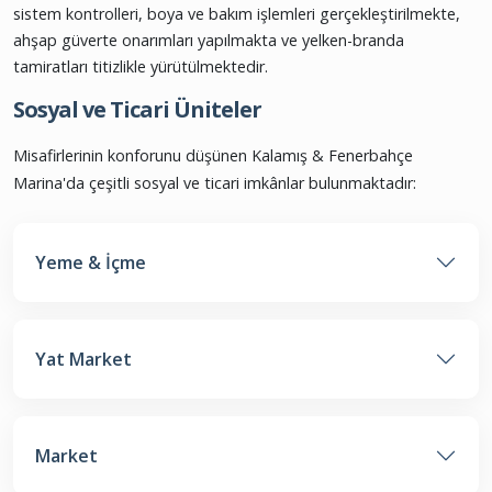
sistem kontrolleri, boya ve bakım işlemleri gerçekleştirilmekte,
ahşap güverte onarımları yapılmakta ve yelken-branda
tamiratları titizlikle yürütülmektedir.
Sosyal ve Ticari Üniteler
Misafirlerinin konforunu düşünen Kalamış & Fenerbahçe
Marina'da çeşitli sosyal ve ticari imkânlar bulunmaktadır:
Yeme & İçme
Develi Kalamış
Yat Market
Develi Marin
+90 216 330 74 25
East Marine Deniziclik
+90 216 347 99 72
Divan Brasserie Kalamış
+90 216 414 57 03
Market
Maromi Kalamış
+90 216 541 03 54