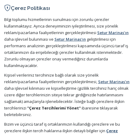
Çerez Politikası
İşletme Yönetmeliği
Bilgi toplumu hizmetlerinin sunulması için zorunlu çerezler
Kişisel Verilerin Korunması
kullanmaktayız. Ayrıca deneyiminizin iyileştirilmesi, size yönelik
reklam/pazarlama faaliyetlerinin gerçekleştirilmesi
Setur Marinas'ın
İletişim
daha işlevsel bulunması ve
Setur Marinas'ın
geliştirilmesi için
performans analizinin gerçekleştirilmesi kapsamında üçüncü taraf iş
Bize Ulaşın
ortaklarımızın da erişebileceği çerezler kullanılmak istenmektedir.
Zorunlu olmayan çerezler onay vermediğiniz durumlarda
Sıkça Sorulan Sorular
kullanılmayacaktır.
Kişisel verileriniz tercihinize bağlı olarak size yönelik
reklam/pazarlama faaliyetlerinin gerçekleştirilmesi,
Setur Marinas'ın
Şimdi Mobil Uygulamamızı Ücretsiz Deneyin
daha işlevsel kılınması ve kişiselleştirme (gizlilik tercihiniz hariç olmak
üzere diğer tercihlerinizin siteye tekrar girdiğinizde hatırlanmasını
sağlamak) amaçlarıyla işlenebilecektir. İsteğe bağlı çerezlere ilişkin
tercihlerinizi
"Çerez Tercihlerimi Yönet"
ibaresine tıklayarak
belirtebilirsiniz.
Bizim ve üçüncü taraf iş ortaklarımızın kullandığı çerezlere ve bu
çerezlere ilişkin tercih haklarına ilişkin detaylı bilgiler için
Çerez