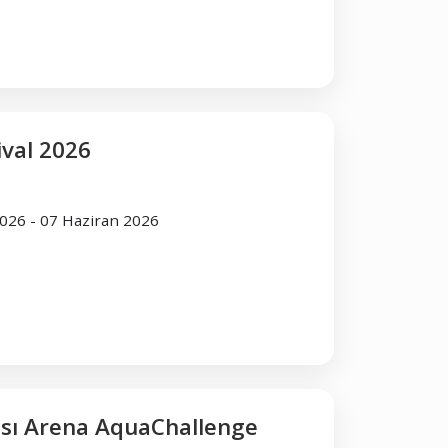
ival 2026
026 - 07 Haziran 2026
ası Arena AquaChallenge