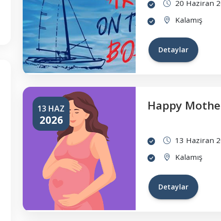
20 Haziran 2
Kalamış
Detaylar
Happy Mother
13 HAZ
2026
13 Haziran 2
Kalamış
Detaylar