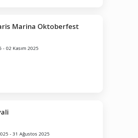
ris Marina Oktoberfest
 - 02 Kasım 2025
ali
025 - 31 Ağustos 2025