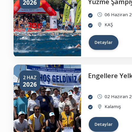
Yüzme Şampi
2026
06 Haziran 2
KAŞ
Detaylar
Engellere Yel
2 HAZ
2026
02 Haziran 2
Kalamış
Detaylar