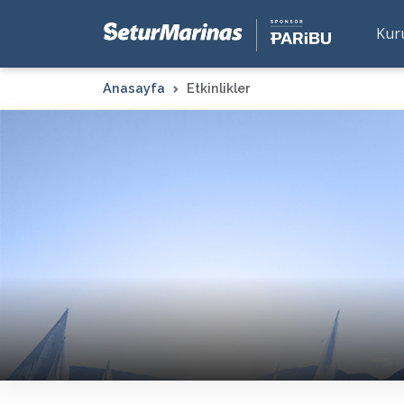
Kur
Anasayfa
Etkinlikler