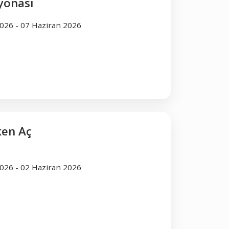
yonası
026 - 07 Haziran 2026
ken Aç
026 - 02 Haziran 2026