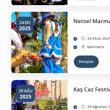
Netsel Marma
24 EKİ
2025
24 Ekim 2025
Marmaris
Detaylar
Kaş Caz Festiv
29 AĞU
2025
29 Ağustos 2