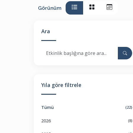
Görünüm
Ara
Yıla göre filtrele
Tümü
(22)
2026
(8)