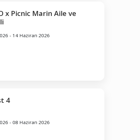
x Picnic Marin Aile ve
li
026 - 14 Haziran 2026
t 4
026 - 08 Haziran 2026