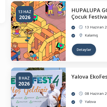
HUPALUPA GO 
13 HAZ
Çocuk Festiva
2026
13 Haziran 2
Kalamış
Detaylar
Yalova EkoFes
8 HAZ
2026
08 Haziran 2
Yalova