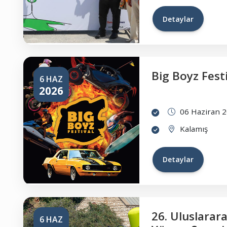
Detaylar
Big Boyz Fest
6 HAZ
2026
06 Haziran 2
Kalamış
Detaylar
26. Uluslarar
6 HAZ