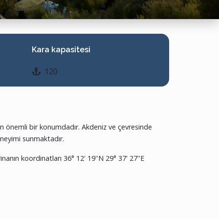
Kara kapasitesi
120
ıran önemli bir konumdadır. Akdeniz ve çevresinde
deneyimi sunmaktadır.
anın koordinatları 36° 12' 19''N 29° 37' 27''E