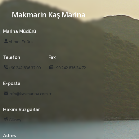
Makmarin Kaş Marina
Marina Müdürü
Ahmet Ertürk
Telefon
Fax
+90 242 836 37 00
+90 242 836 34 72
E-posta
info@kasmarina.com.tr
Hakim Rüzgarlar
Güney
Adres