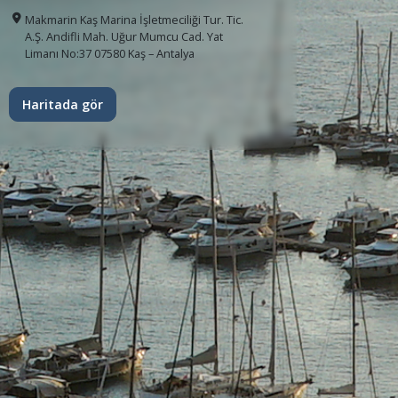
Makmarin Kaş Marina İşletmeciliği Tur. Tic.
A.Ş. Andifli Mah. Uğur Mumcu Cad. Yat
Limanı No:37 07580 Kaş – Antalya
Haritada gör