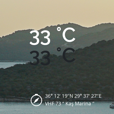
33 °C
33 °C
36° 12' 19''N 29° 37' 27''E
VHF 73 “ Kaş Marina ''