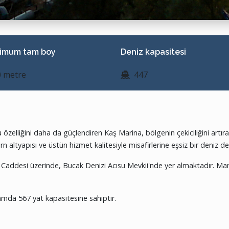
imum tam boy
Deniz kapasitesi
 metre
447
bu özelliğini daha da güçlendiren Kaş Marina, bölgenin çekiciliğini art
 altyapısı ve üstün hizmet kalitesiyle misafirlerine eşsiz bir deniz 
addesi üzerinde, Bucak Denizi Acısu Mevkii'nde yer almaktadır. Marin
mda 567 yat kapasitesine sahiptir.