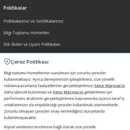
Politikalar
Politikalarımız ve Sertifikalarımız
Bilgi Toplumu Hizmetleri
Etik İlkeler ve Uyum Politikaları
İşletme Yönetmeliği
Çerez Politikası
Kişisel Verilerin Korunması
Bilgi toplumu hizmetlerinin sunulması için zorunlu çerezler
kullanmaktayız. Ayrıca deneyiminizin iyileştirilmesi, size yönelik
İletişim
reklam/pazarlama faaliyetlerinin gerçekleştirilmesi
Setur Marinas'ın
daha işlevsel bulunması ve
Setur Marinas'ın
geliştirilmesi için
Bize Ulaşın
performans analizinin gerçekleştirilmesi kapsamında üçüncü taraf iş
ortaklarımızın da erişebileceği çerezler kullanılmak istenmektedir.
Sıkça Sorulan Sorular
Zorunlu olmayan çerezler onay vermediğiniz durumlarda
kullanılmayacaktır.
Kişisel verileriniz tercihinize bağlı olarak size yönelik
Şimdi Mobil Uygulamamızı Ücretsiz Deneyin