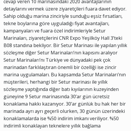
cevap veren 10 marinasındaki 2020 avantajlarının
detaylarını vermek üzere ziyaretçileri fuara davet ediyor.
Sahip olduğu marina zinciriyle sunduğu eşsiz fırsatları,
tekne boylarına göre uyguladığı fiyat avantajları,
kampanyaları ve fuara özel indirimleriyle Setur
Marinaları, ziyaretçilerini CNR Expo Yeşilköy Hall 3’teki
B08 standına bekliyor. Bir Setur Marinası ile yapılan yıllık
sözleşme diğer Setur Marinaları’nın kapısını aralıyor
Setur Marinaları’nı Türkiye ve dünyadaki pek çok
marinadan farklılaştıran önemli bir özelliği ise zincir
marina uygulamaları. Bu kapsamda Setur Marinaları’nın
müşterileri, herhangi bir Setur marinası ile yıllık
sözleşme yaptığında diğer batı kıyılarının kuzeyinden
güneyine 9 Setur marinasında 30’ar gün ücretsiz
konaklama hakkı kazanıyor. 30’ar günlük bu hak her bir
marinada ayrı ayrı geçerli olurken, 30 günün üzerindeki
konaklamalarda ise %50 indirim imkanı veriliyor. %50
indirimli konaklayan teknelere yıllık bağlama