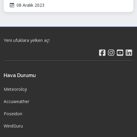
08 Aralık 2023
Yeni ufuklara yelken aç!
Hava Durumu
Meteoroloji
Accuweather
Poseidon
WindGuru