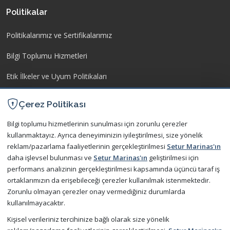
Politikalar
Politikalarımız ve Sertifikalarımız
Bilgi Toplumu Hizmetleri
Etik İlkeler ve Uyum Politikaları
İşletme Yönetmeliği
Çerez Politikası
Kişisel Verilerin Korunması
Bilgi toplumu hizmetlerinin sunulması için zorunlu çerezler
kullanmaktayız. Ayrıca deneyiminizin iyileştirilmesi, size yönelik
reklam/pazarlama faaliyetlerinin gerçekleştirilmesi
Setur Marinas'ın
İletişim
daha işlevsel bulunması ve
Setur Marinas'ın
geliştirilmesi için
performans analizinin gerçekleştirilmesi kapsamında üçüncü taraf iş
Bize Ulaşın
ortaklarımızın da erişebileceği çerezler kullanılmak istenmektedir.
Sıkça Sorulan Sorular
Zorunlu olmayan çerezler onay vermediğiniz durumlarda
kullanılmayacaktır.
Kişisel verileriniz tercihinize bağlı olarak size yönelik
Şimdi Mobil Uygulamamızı Ücretsiz Deneyin